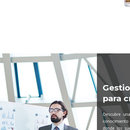
Gesti
para c
Descubre una
conocimiento
donde los su