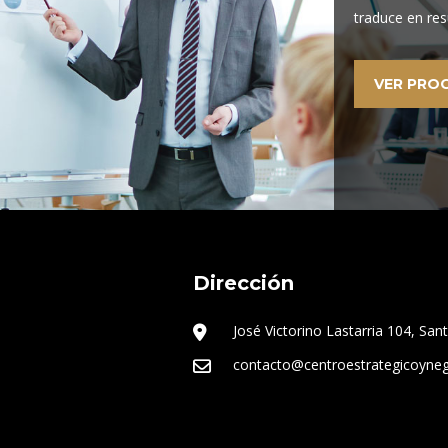
traduce en res
VER PRO
Dirección
José Victorino Lastarria 104, San
contacto@centroestrategicoyne