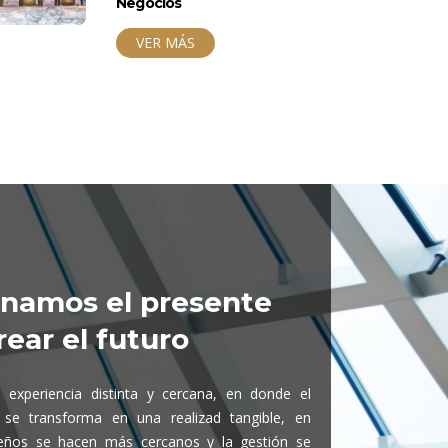
Negocios
VER MÁS
onamos el presente
rear el futuro
 experiencia distinta y cercana, en donde el
 se transforma en una realizad tangible, en
eños se hacen más cercanos y la gestión se