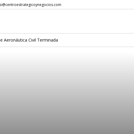
to@centroestrategicoynegocios.com
de Aeronáutica Civil Terminada