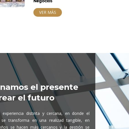
Negocios
VER MÁS
onamos el presente
rear el futuro
 experiencia distinta y cercana, en donde el
 se transforma en una realizad tangible, en
eños se hacen más cercanos y la gestión se