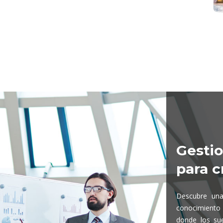
Gesti
para c
Descubre una
conocimiento
donde los su