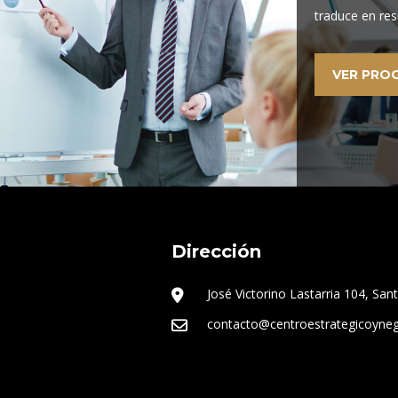
traduce en res
VER PRO
Dirección
José Victorino Lastarria 104, San
contacto@centroestrategicoyne