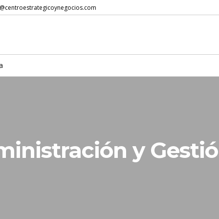
@centroestrategicoynegocios.com
a
inistración y Gesti