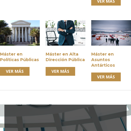
VER MÁS
Máster en
Máster en Alta
Máster en
Políticas Públicas
Dirección Pública
Asuntos
Antárticos
VER MÁS
VER MÁS
VER MÁS